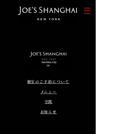
Jzqoe
zzqh
​個室のご予約について
​メニュー
​空間
​お知らせ