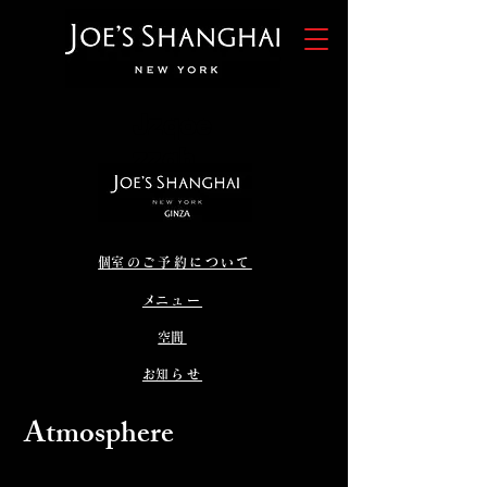
Jzqoe
zzqh
​個室のご予約について
​メニュー
​空間
​お知らせ
Atmosphere