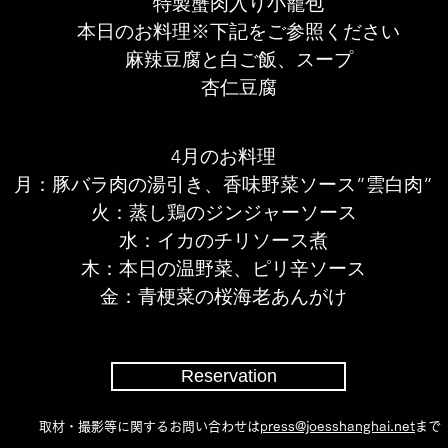
特製蟹肉入り小籠包
本日のお料理※下記をご参照ください
麻辣豆腐と白ご飯、スープ
​杏仁豆腐
​4月のお料理
月：豚バラ肉の湯引き、香味野菜ソース”雲白肉”
火：蒸し鶏のジンジャーソース
水：イカのチリソース煮
木：本日の温野菜、ピリ辛ソース
金：青梗菜の桜海老あんがけ
Reservation
取材・撮影等に関するお問い合わせは
press@joesshanghai.net
まで