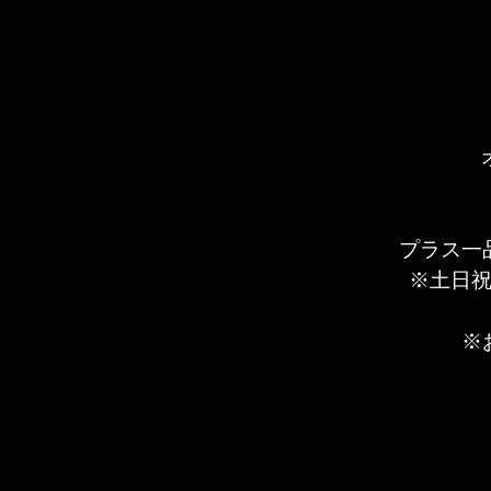
プラス一
※土日
​