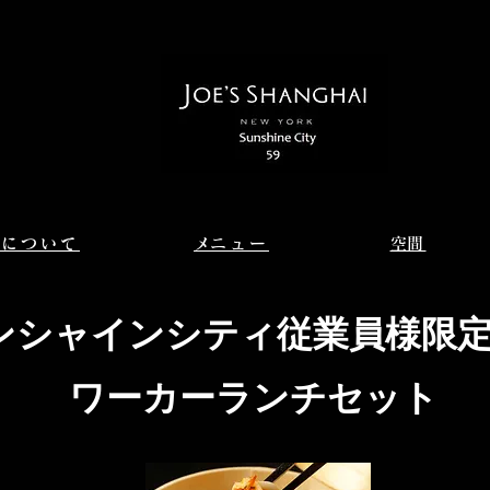
約について
​メニュー
​空間
ンシャインシティ従業員様限
​ワーカーランチセット